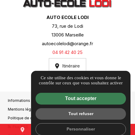
AUTO ECOLE LODI
73, rue de Lodi
13006 Marseille
autoecolelodi@orange.fr
04 91 42 40 25
Itinéraire
Ce site utilise des cookies et vous donne le
contrôle sur ceux que vous souhaitez activer
Tout accepter
Informations complémentaires
Mentions légales
Tout refuser
Politique de confidentialité
Flux RSS
Personnaliser
place
mail
call