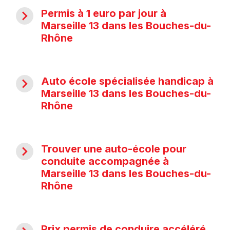
navigate_next
Permis à 1 euro par jour à
Marseille 13 dans les Bouches-du-
Rhône
navigate_next
Auto école spécialisée handicap à
Marseille 13 dans les Bouches-du-
Rhône
navigate_next
Trouver une auto-école pour
conduite accompagnée à
Marseille 13 dans les Bouches-du-
Rhône
Prix permis de conduire accéléré