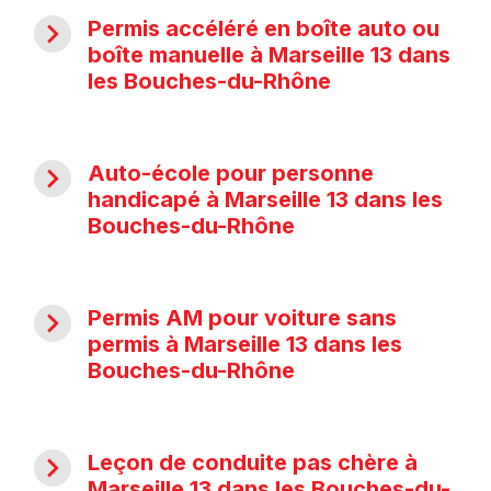
navigate_next
Permis accéléré en boîte auto ou
boîte manuelle à Marseille 13 dans
les Bouches-du-Rhône
navigate_next
Auto-école pour personne
handicapé à Marseille 13 dans les
Bouches-du-Rhône
navigate_next
Permis AM pour voiture sans
permis à Marseille 13 dans les
Bouches-du-Rhône
navigate_next
Leçon de conduite pas chère à
Marseille 13 dans les Bouches-du-