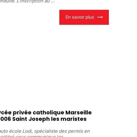
nduite. L'inscription au ...
En savoir plus
ycée privée catholique Marseille
3006 Saint Joseph les maristes
auto école Lodi, spécialiste des permis en
céléré vous communique les...