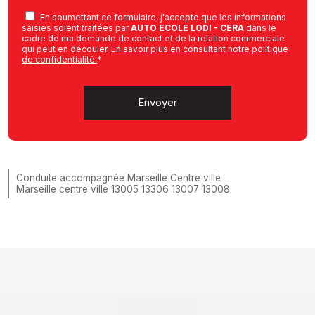
En soumettant ce formulaire, j'accepte que les informations
saisies soient traitées par
AUTO ECOLE LODI - CERA
dans le
cadre de ma demande de contact et de la relation commerciale
qui peut en découler.
En savoir plus en consultant notre politique
de confidentialité.
*
Conduite accompagnée Marseille Centre ville
Marseille centre ville 13005 13306 13007 13008