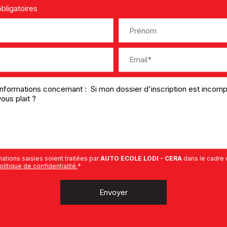
bligatoires
ations saisies soient traitées par
AUTO ECOLE LODI - CERA
dans le cadre 
olitique de confidentialité.
*