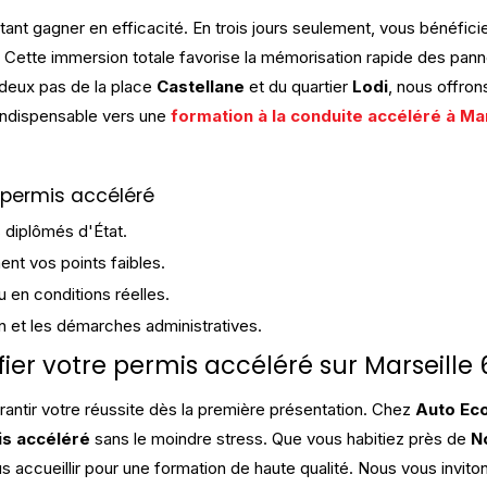
tant gagner en efficacité. En trois jours seulement, vous bénéfi
. Cette immersion totale favorise la mémorisation rapide des pan
 deux pas de la place
Castellane
et du quartier
Lodi
, nous offron
 indispensable vers une
formation à la conduite accéléré à Mar
 permis accéléré
 diplômés d'État.
ent vos points faibles.
u en conditions réelles.
on et les démarches administratives.
fier votre permis accéléré sur Marseill
antir votre réussite dès la première présentation. Chez
Auto Eco
s accéléré
sans le moindre stress. Que vous habitiez près de
N
us accueillir pour une formation de haute qualité. Nous vous invito